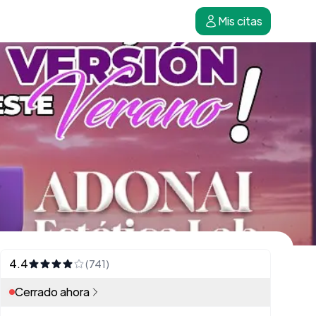
Mis citas
4.4
(741)
Cerrado ahora