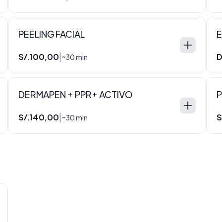
PEELING FACIAL
E
S/.100,00
D
|
~30 min
DERMAPEN + PPR+ ACTIVO
S/.140,00
S
|
~30 min