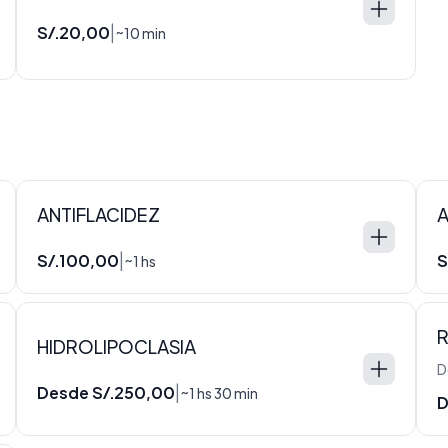
S/.20,00
|
~10 min
ANTIFLACIDEZ
S/.100,00
S
|
~1 hs
R
HIDROLIPOCLASIA
D
Desde S/.250,00
|
~1 hs 30 min
D