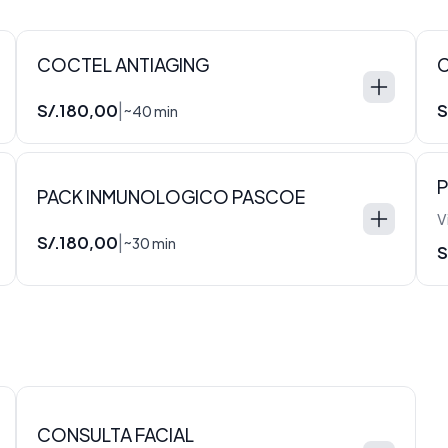
COCTEL ANTIAGING
C
S/.180,00
S
|
~40 min
PACK INMUNOLOGICO PASCOE
S/.180,00
|
~30 min
S
CONSULTA FACIAL