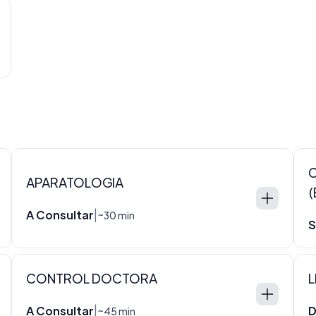
C
APARATOLOGIA
(
A Consultar
|
~30 min
S
CONTROL DOCTORA
L
A Consultar
D
|
~45 min