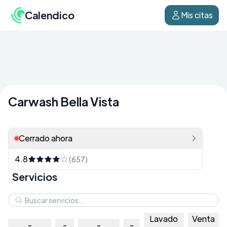
Calendico
Mis citas
Carwash Bella Vista
Cerrado ahora
4.8
(657)
Servicios
Lavado
Venta
-
-
-
-