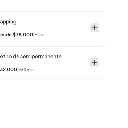
apping
esde $78.000
|
~1 hs
etiro de semipermanente
32.000
|
~30 min