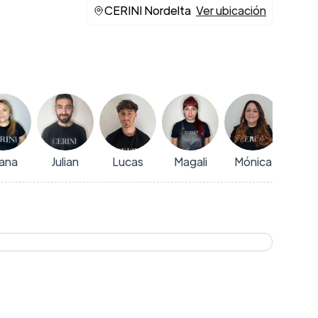
CERINI Nordelta
Ver ubicación
ana
Julian
Lucas
Magali
Mónica
Ma