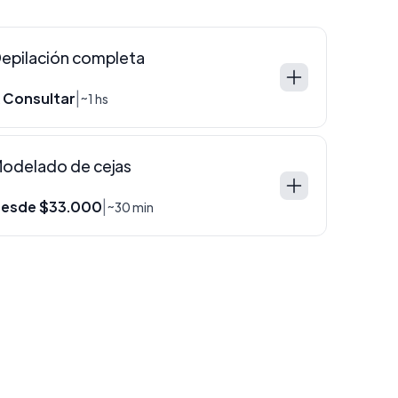
epilación completa
 Consultar
|
~1 hs
odelado de cejas
esde $33.000
|
~30 min