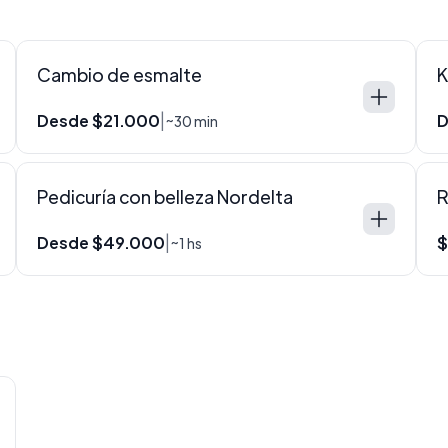
Cambio de esmalte
K
Desde $21.000
D
|
~30 min
Pedicuría con belleza Nordelta
R
Desde $49.000
$
|
~1 hs