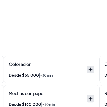
Coloración
C
Desde $65.000
D
|
~30 min
Mechas con papel
R
Desde $160.000
D
|
~30 min