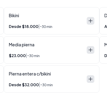
Bikini
D
Desde $18.000
A
|
~30 min
Media pierna
M
$23.000
D
|
~30 min
Pierna entera c/bikini
Desde $32.000
|
~30 min