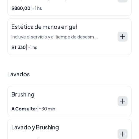
|
$880,00
~1 hs
Estética de manos en gel
Incluye el servicio y el tiempo de desesmaltado.
|
$1.330
~1 hs
Lavados
Brushing
|
A Consultar
~30 min
Lavado y Brushing