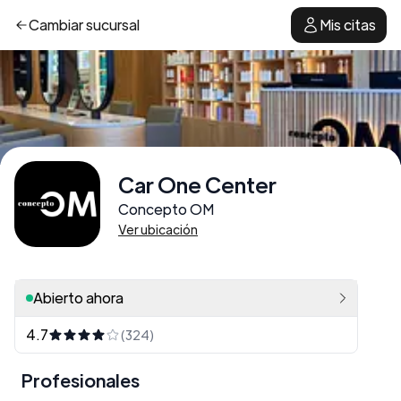
Cambiar
sucursal
Mis citas
Car One Center
Concepto OM
Ver ubicación
Abierto ahora
4.7
(324)
Profesionales