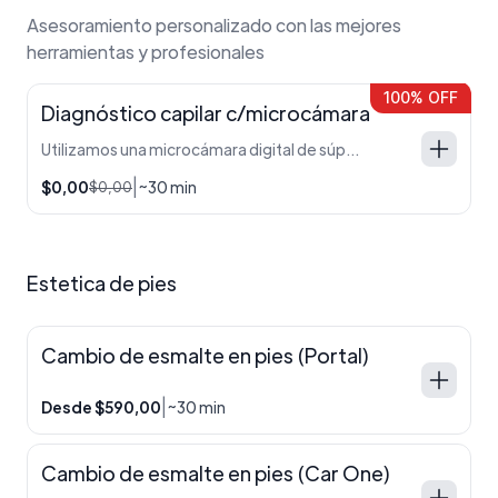
Asesoramiento personalizado con las mejores
herramientas y profesionales
100% OFF
Diagnóstico capilar c/microcámara
Utilizamos una microcámara digital de súper zoom de alta definición para realizar un análisis profundo de tu salud capilar. Evaluamos con precisión absoluta el estado de tus folículos pilosos, el nivel de hidratación, los excesos de grasa y la densidad de la fibra, permitiéndonos identificar las causas exactas de problemas como la caída o la debilidad para diseñar una rutina de cuidado 100% personalizada y efectiva.
|
$0,00
~30 min
$0,00
Estetica de pies
Cambio de esmalte en pies (Portal)
|
Desde $590,00
~30 min
Cambio de esmalte en pies (Car One)