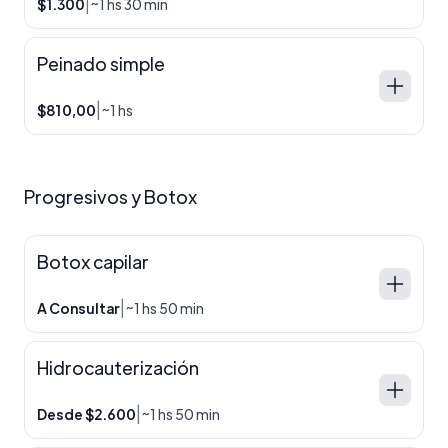
|
$1.300
~1 hs 30 min
Peinado simple
|
$810,00
~1 hs
Progresivos y Botox
Botox capilar
|
A Consultar
~1 hs 50 min
Hidrocauterización
|
Desde $2.600
~1 hs 50 min