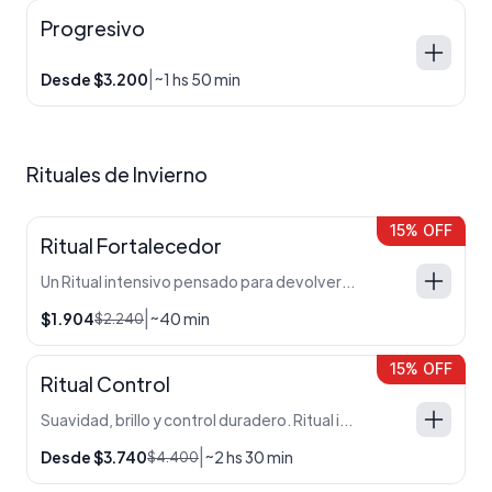
Progresivo
|
Desde $3.200
~1 hs 50 min
Rituales de Invierno
15% OFF
Ritual Fortalecedor
Un Ritual intensivo pensado para devolverle equilibrio al cabello durante el invierno. Reparar, nutrir y fortalecer. Ampolla Fusio Dose + Máscara + Texturizante + Secado
|
$1.904
~40 min
$2.240
15% OFF
Ritual Control
Suavidad, brillo y control duradero. Ritual ideal para combatir el frizz y transformar la textura del cabello. Progresivo Brasil Cacau + Tratamiento Olaplex El valor del servicio puede variar según la longitud y volumen del cabello
|
Desde $3.740
~2 hs 30 min
$4.400