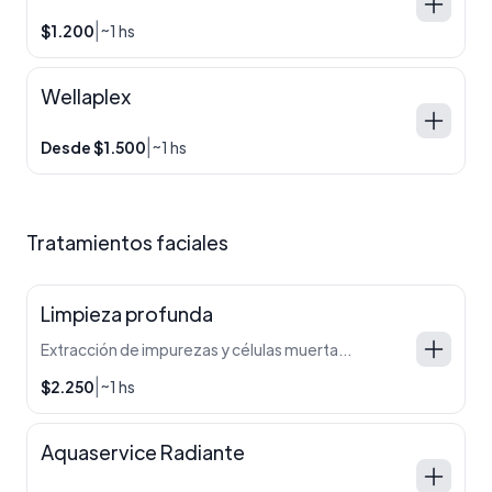
|
$1.200
~1 hs
Wellaplex
|
Desde $1.500
~1 hs
Tratamientos faciales
Limpieza profunda
Extracción de impurezas y células muertas. Incluye limpieza, exfoliación y mascarilla.
|
$2.250
~1 hs
Aquaservice Radiante