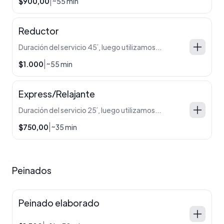
|
$900,00
~55 min
Reductor
Duración del servicio 45´, luego utilizamos 10´ para la desinfección de la sala
|
$1.000
~55 min
Express/Relajante
Duración del servicio 25´, luego utilizamos 10´ para la desinfección de la sala
|
$750,00
~35 min
Peinados
Peinado elaborado