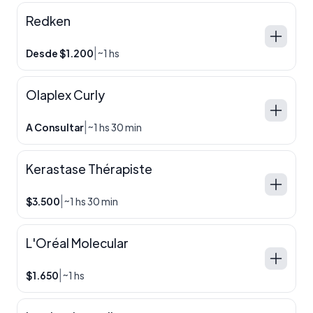
Redken
|
Desde $1.200
~1 hs
Olaplex Curly
|
A Consultar
~1 hs 30 min
Kerastase Thérapiste
|
$3.500
~1 hs 30 min
L'Oréal Molecular
|
$1.650
~1 hs