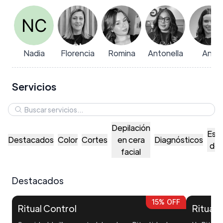
Nadia
Florencia
Romina
Antonella
Ana
Servicios
Depilación
Este
Destacados
Color
Cortes
en cera
Diagnósticos
de 
facial
Destacados
15% OFF
Ritual Control
Ritual 