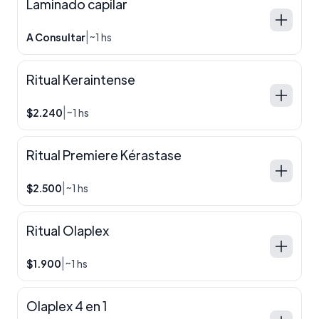
Laminado capilar
|
A Consultar
~1 hs
Ritual Keraintense
|
$2.240
~1 hs
Ritual Premiere Kérastase
|
$2.500
~1 hs
Ritual Olaplex
|
$1.900
~1 hs
Olaplex 4 en 1