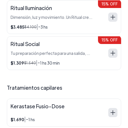
15% OFF
Ritual Iluminación
Dimensión, luz y movimiento. Un Ritual creado para devolverle luminosidad al cabello en la temporada más opaca del año. Lux Lights + Laminado capilar
|
$3.485
~3 hs
$4.100
15% OFF
Ritual Social
Tu preparación perfecta para una salida, evento o celebración. Maquillaje y estética de manos para completar tu mejor versión. Maquillaje social + Estética de manos tradicional
|
$1.309
~1 hs 30 min
$1.540
Tratamientos capilares
Kerastase Fusio-Dose
|
$1.690
~1 hs