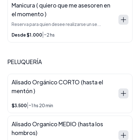
Manicura ( quiero que me asesoren en
el momento )
Reserva para quien desee realizarse un servicio de manicura pero no sabe bien cuál servicio agendar ! Así evaluamos en el momento lo que va acorde a su necesidad .
|
Desde $1.000
~2 hs
PELUQUERÍA
Alisado Orgánico CORTO (hasta el
mentón )
|
$3.500
~1 hs 20 min
Alisado Organico MEDIO (hasta los
hombros)