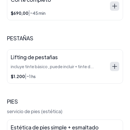
|
$690,00
~45 min
PESTAÑAS
Lifting de pestañas
incluye tinte básico , puede incluir + tinte de larga duración y botox por $400 extra
|
$1.200
~1 hs
PIES
servicio de pies (estética)
Estética de pies simple + esmaltado