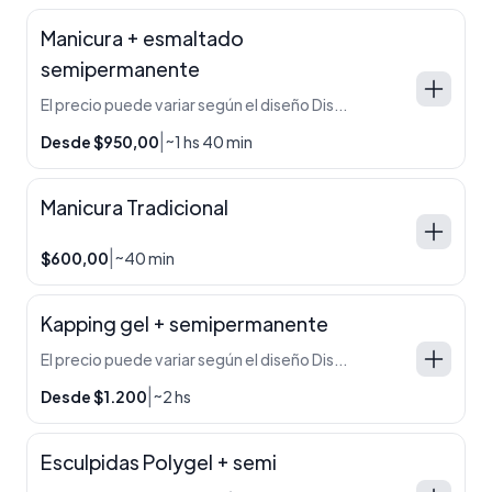
Manicura + esmaltado
semipermanente
El precio puede variar según el diseño Diseño en una uña de cada mano $50 Diseño en dos uñas de cada mano $100 Diseño simple en todas las uñas $150 Diseño full en todas las uñas $250 Diseño francesitas $200
|
Desde $950,00
~1 hs 40 min
Manicura Tradicional
|
$600,00
~40 min
Kapping gel + semipermanente
El precio puede variar según el diseño Diseño en una uña de cada mano $50 Diseño en dos uñas de cada mano $100 Diseño simple en todas las uñas $150 Diseño full en todas las uñas $250 Diseño francesitas $200 Con refuerzo Polygel extra $300
|
Desde $1.200
~2 hs
Esculpidas Polygel + semi