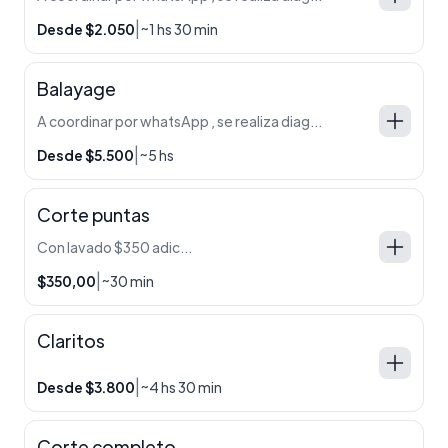
|
Desde $2.050
~1 hs 30 min
Balayage
A coordinar por whatsApp , se realiza diagnostico + prueba de mecha si es necesario
|
Desde $5.500
~5 hs
Corte puntas
Con lavado $350 adicional
|
$350,00
~30 min
Claritos
|
Desde $3.800
~4 hs 30 min
Corte completo