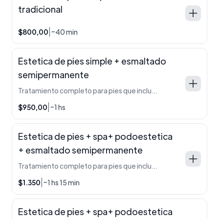
tradicional
|
$800,00
~40 min
Estetica de pies simple + esmaltado
semipermanente
Tratamiento completo para pies que incluye limpieza profunda, hidratación y cuidado de cutículas, finalizando con esmalte semipermanente de larga duración. Deja los pies suaves, renovados y con un acabado prolijo y brillante por semanas.
|
$950,00
~1 hs
Estetica de pies + spa+ podoestetica
+ esmaltado semipermanente
Tratamiento completo para pies que incluye limpieza profunda, exfoliación, hidratación y cuidado de cutículas. Trabajamos los talones con pododiscos para eliminar durezas de forma efectiva y segura. Finaliza con esmalte semipermanente de larga duración, dejando los pies suaves, renovados y con un acabado prolijo y brillante por semanas.
|
$1.350
~1 hs 15 min
Estetica de pies + spa+ podoestetica