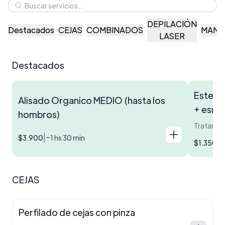
DEPILACIÓN
Destacados
CEJAS
COMBINADOS
MANO
LASER
Destacados
Estetic
Alisado Organico MEDIO (hasta los
+ esma
hombros)
|
$3.900
~1 hs 30 min
|
$1.350
~
CEJAS
Perfilado de cejas con pinza