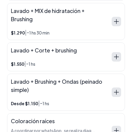
Lavado + MIX de hidratación +
Brushing
|
$1.290
~1 hs 30 min
Lavado + Corte + brushing
|
$1.550
~1 hs
Lavado + Brushing + Ondas (peinado
simple)
|
Desde $1.150
~1 hs
Coloración raíces
A coordinar por whatsApp , se realiza diagnostico + prueba de mecha si es necesario