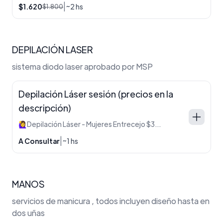
|
$1.620
~2 hs
$1.800
DEPILACIÓN LASER
sistema diodo laser aprobado por MSP
Depilación Láser sesión (precios en la
descripción)
🙋‍♀️Depilación Láser - Mujeres Entrecejo $300 Bozo $500 Mentón $500 Axilas $600 Bikini $600 Línea alba $600 Cavado $800 Brazos $1000 Glúteos $1000 Cavado completo $1200 Media pierna $1000 Rostro $1500 Espalda $2000 Pierna entera $2000 Tira de cola $500 Cuerpo entero $4000 ✨ Promoción 20% OFF a partir de la segunda zona. 👨 Depilación Láser - Hombres Cuerpo completo $5000 Pies $500 Manos $500 Cuello $600 Hombros $600 Axilas $600 Espalda $2000 Abdomen $1000 Pecho $1500 Brazos $1500 Media pierna $1500 Pierna entera $2500
|
A Consultar
~1 hs
MANOS
servicios de manicura , todos incluyen diseño hasta en
dos uñas