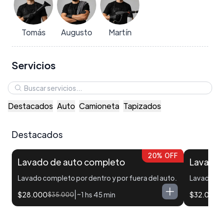
Tomás
Augusto
Martín
Servicios
Destacados
Auto
Camioneta
Tapizados
Destacados
20% OFF
Lavado de auto completo
Lavado
Lavado completo por dentro y por fuera del auto.
Lavado co
|
$28.000
~1 hs 45 min
$32.000
$35.000