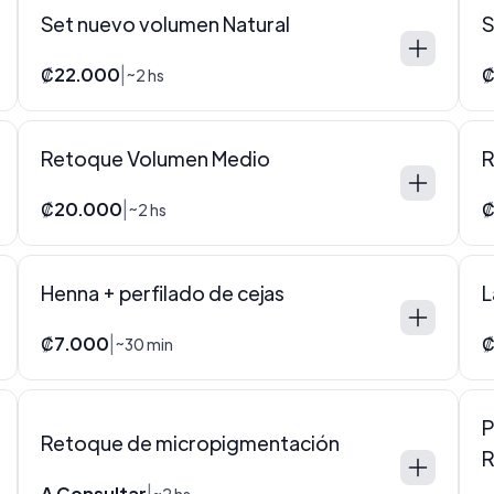
Set nuevo volumen Natural
S
₡22.000
₡
|
~2 hs
Retoque Volumen Medio
R
₡20.000
₡
|
~2 hs
Henna + perfilado de cejas
L
₡7.000
₡
|
~30 min
P
Retoque de micropigmentación
R
A Consultar