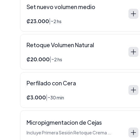
Set nuevo volumen medio
₡23.000
|
~2 hs
Retoque Volumen Natural
₡20.000
|
~2 hs
Perfilado con Cera
₡3.000
|
~30 min
Micropigmentacion de Cejas
Incluye Primera Sesión Retoque Crema de cuidado en casa