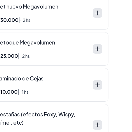
et nuevo Megavolumen
30.000
|
~2 hs
etoque Megavolumen
25.000
|
~2 hs
aminado de Cejas
10.000
|
~1 hs
estañas (efectos Foxy, Wispy,
ímel, etc)