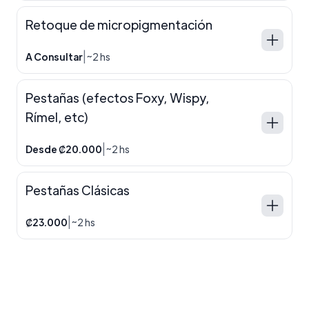
Retoque de micropigmentación
|
A Consultar
~2 hs
Pestañas (efectos Foxy, Wispy,
Rímel, etc)
|
Desde ₡20.000
~2 hs
Pestañas Clásicas
|
₡23.000
~2 hs