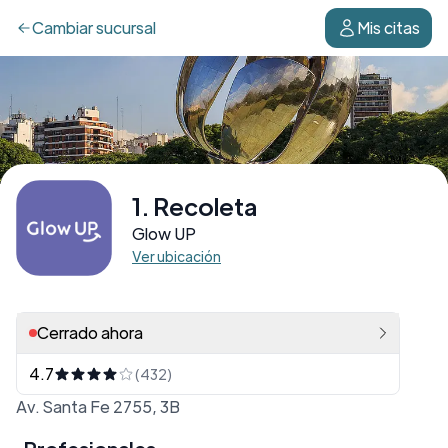
Cambiar
sucursal
Mis citas
1. Recoleta
Glow UP
Ver ubicación
Cerrado ahora
4.7
(432)
Av. Santa Fe 2755, 3B