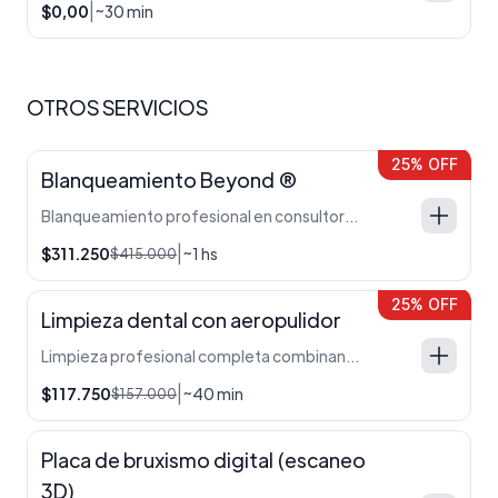
|
$0,00
~30 min
OTROS SERVICIOS
25% OFF
Blanqueamiento Beyond ®
Blanqueamiento profesional en consultorio con Beyond® (luz de alta intensidad + ultrasonido). Incluye kit ambulatorio para refuerzo. Para reservar se paga solo 15% del valor total ($50.000), resto en clinica.
|
$311.250
~1 hs
$415.000
25% OFF
Limpieza dental con aeropulidor
Limpieza profesional completa combinando ultrasonido y aeropulidor Woodpecker ® para lograr una boca más limpia, fresca y saludable.
|
$117.750
~40 min
$157.000
Placa de bruxismo digital (escaneo
3D)