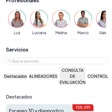
Profesionales
Luz
Luciana
Melina
Marco
Valeria
Servicios
CONSULTA
Destacados
ALINEADORES
DE
CONTROLE
EVALUACIÓN
Destacados
75% OFF
Escaneo 3D y diagnostico