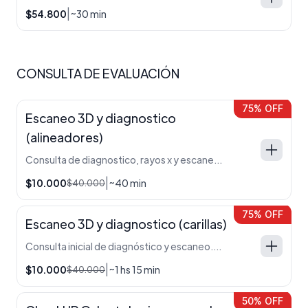
|
$54.800
~30 min
CONSULTA DE EVALUACIÓN
75% OFF
Escaneo 3D y diagnostico
(alineadores)
Consulta de diagnostico, rayos x y escaneo. A partir de estos exámenes diseñamos en pocos dias tu plan de tratamiento.
|
$10.000
~40 min
$40.000
75% OFF
Escaneo 3D y diagnostico (carillas)
Consulta inicial de diagnóstico y escaneo. Con estos exámenes podremos en pocos dias diseñar tu sonrisa y presentarte un plan de tratamiento.
|
$10.000
~1 hs 15 min
$40.000
50% OFF