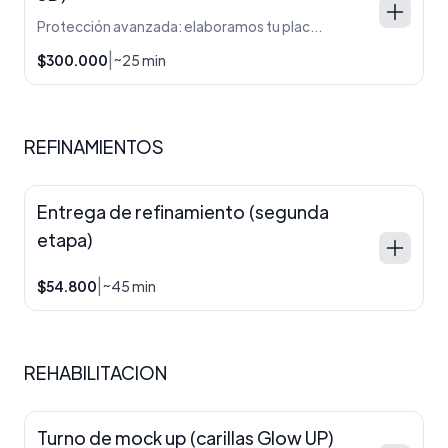
Protección avanzada: elaboramos tu placa de bruxismo con tecnología digital, garantizando un ajuste exacto, mayor durabilidad y una adaptación inmediata.
|
$300.000
~25 min
REFINAMIENTOS
Entrega de refinamiento (segunda
etapa)
|
$54.800
~45 min
REHABILITACION
Turno de mock up (carillas Glow UP)