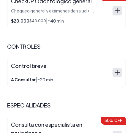
CheckUP Odontologico general
Chequeo general y exámenes de salud + estética bucal. Identificamos y sugerimos procedimientos o tratamientos necesarios.
|
$20.000
~40 min
$40.000
CONTROLES
Control breve
|
A Consultar
~20 min
ESPECIALIDADES
50% OFF
Consulta con especialista en
periodoncia