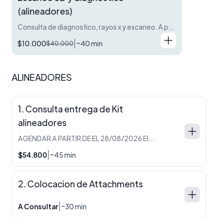
(alineadores)
Consulta de diagnostico, rayos x y escaneo. A partir de estos exámenes diseñamos en pocos dias tu plan de tratamiento.
|
$10.000
~40 min
$40.000
ALINEADORES
1. Consulta entrega de Kit
alineadores
AGENDAR A PARTIR DE EL 28/08/2026 Elegí tu especialista, quien realizará la colocación de tus primeros alineadores y te brindará toda la información necesaria para el seguimiento y éxito de tu tratamiento.
|
$54.800
~45 min
2. Colocacion de Attachments
|
A Consultar
~30 min