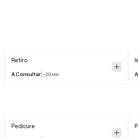
Retiro
l
A Consultar
A
|
~20 min
Pedicure
P