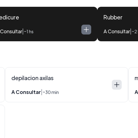
edicure
Rubber
 Consultar
A Consultar
|
|
~1 hs
~2 
depilacion axilas
m
A Consultar
A
|
~30 min