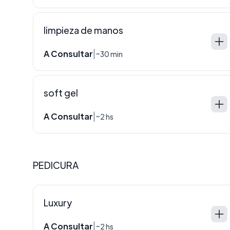
limpieza de manos
A Consultar
|
~30 min
soft gel
A Consultar
|
~2 hs
PEDICURA
Luxury
A Consultar
|
~2 hs