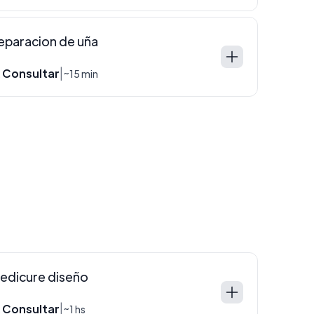
eparacion de uña
 Consultar
|
~15 min
edicure diseño
 Consultar
|
~1 hs