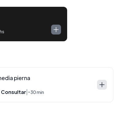
hs
edia pierna
 Consultar
|
~30 min