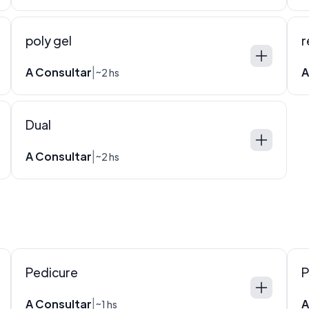
poly gel
r
A Consultar
A
|
~2 hs
Dual
A Consultar
|
~2 hs
Pedicure
P
A Consultar
A
|
~1 hs