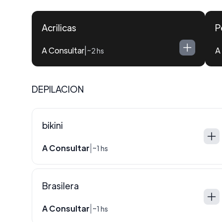
Acrilicas
P
A Consultar
A
|
~2 hs
DEPILACION
bikini
A Consultar
|
~1 hs
Brasilera
A Consultar
|
~1 hs