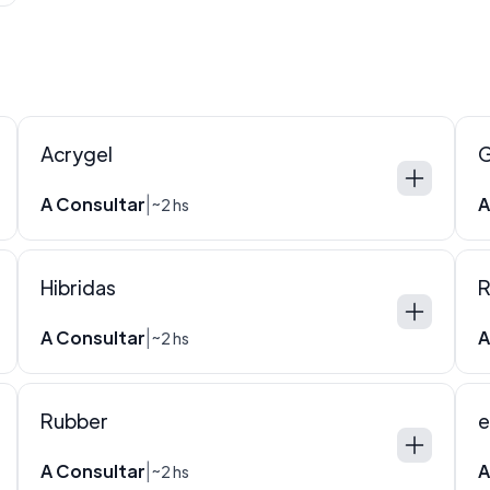
Acrygel
G
A Consultar
A
|
~2 hs
Hibridas
A Consultar
A
|
~2 hs
Rubber
e
A Consultar
A
|
~2 hs