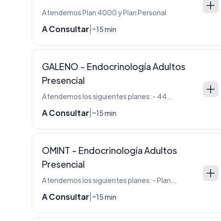
Atendemos Plan 4000 y Plan Personal
A Consultar
|
~15 min
GALENO - Endocrinología Adultos
Presencial
Atendemos los siguientes planes: - 440 (Oro) - 330 (Plata) - 220 (Azul -Blanco)
A Consultar
|
~15 min
OMINT - Endocrinología Adultos
Presencial
Atendemos los siguientes planes: - Plan 3000 - Cartilla 4 - Linea F - Linea Omint
A Consultar
|
~15 min