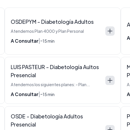
OSDEPYM - Diabetología Adultos
A
Atendemos Plan 4000 y Plan Personal
A
A Consultar
|
~15 min
LUIS PASTEUR - Diabetología Aultos
M
Presencial
P
Atendemos los siguientes planes: - Plan E - Plan J - Plan L - Plan M - Plan N - Plan N Siemens - Plan Novo - Plan P - Plan S - Plan S Siemens - Plan P Siemens - Plan C Siemens - Plan V
A Consultar
A
|
~15 min
OSDE - Diabetología Adultos
P
Presencial
P