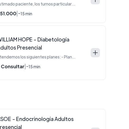
Estimado paciente, los turnos particulares requieren reserva previa. Será contactado por secretaria para abonar la seña.
51.000
|
~15 min
ILLIAM HOPE - Diabetología
dultos Presencial
Atendemos los siguientes planes: - Plan PLATA - Plan ORO
 Consultar
|
~15 min
SOE - Endocrinología Adultos
resencial