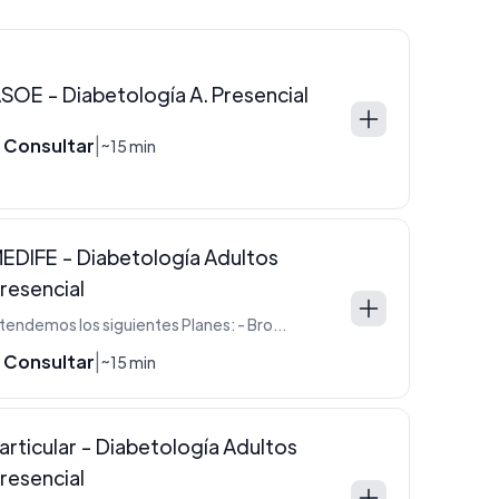
SOE - Diabetología A. Presencial
 Consultar
|
~15 min
EDIFE - Diabetología Adultos
resencial
Atendemos los siguientes Planes: - Bronce - Bronce Classic - Juntos - Medife+ - Oro - Plata - Plata Classic - Platinum
 Consultar
|
~15 min
articular - Diabetología Adultos
resencial