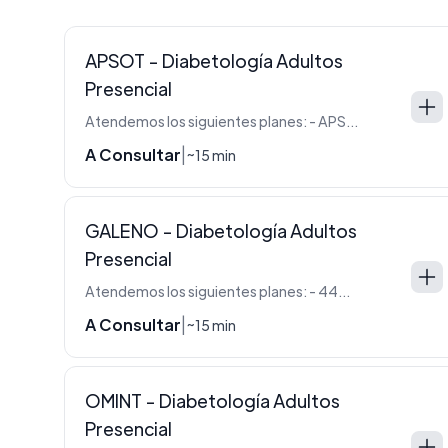
APSOT - Diabetología Adultos
Presencial
Atendemos los siguientes planes: - APSOT - FSST
A Consultar
|
~15 min
GALENO - Diabetología Adultos
Presencial
Atendemos los siguientes planes: - 440 (Oro) - 330 (Plata) - 220 (Azul -Blanco)
A Consultar
|
~15 min
OMINT - Diabetología Adultos
Presencial