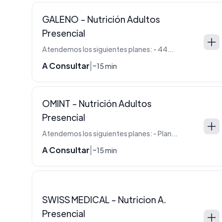
GALENO - Nutrición Adultos
Presencial
Atendemos los siguientes planes: - 440 (Oro) - 330 (Plata) - 220 (Azul -Blanco)
A Consultar
|
~15 min
OMINT - Nutrición Adultos
Presencial
Atendemos los siguientes planes: - Plan 3000 - Cartilla 4 - Linea F - Linea Omint
A Consultar
|
~15 min
SWISS MEDICAL - Nutricion A.
Presencial