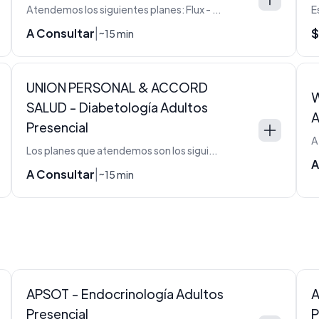
Atendemos los siguientes planes: Flux - 210 - 260 - 310 - 360 - 410 - 430 - 450 - 510
A Consultar
$
|
~15 min
UNION PERSONAL & ACCORD
W
SALUD - Diabetología Adultos
A
Presencial
Los planes que atendemos son los siguientes: - PLAN UP10 con Copago - PLAN CLASSIC (002 con Copago) - FAMILIAR (008 con Copago) - LINEA EJECUTIVA: 101 (AC101 con Copago) - 102 (AC102 con Copago) - 211 (AC211) - PLAN ACCORD: 110 - 210 - 220 - 310 - 320 - 420 - ACCORD: PLATINO (202)- DORADO (003) - VERDE (004) - AZUL (005 con copago)
A
A Consultar
|
~15 min
APSOT - Endocrinología Adultos
A
Presencial
P