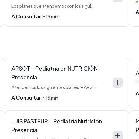
Los planes que atendemos son los siguientes: - PLAN UP10 con Copago - PLAN CLASSIC (002 con Copago) - FAMILIAR (008 con Copago) - LINEA EJECUTIVA: 101 (AC101 con Copago) - 102 (AC102 con Copago) - 211 (AC211) - PLAN ACCORD: 110 - 210 - 220 - 310 - 320 - 420 - ACCORD: PLATINO (202)- DORADO (003) - VERDE (004) - AZUL (005 con copago)
A
A Consultar
|
~15 min
APSOT - Pediatría en NUTRICIÓN
Presencial
Atendemos los siguientes planes: - APSOT - FSST
A
A Consultar
|
~15 min
LUIS PASTEUR - Pediatría Nutrición
M
Presencial
P