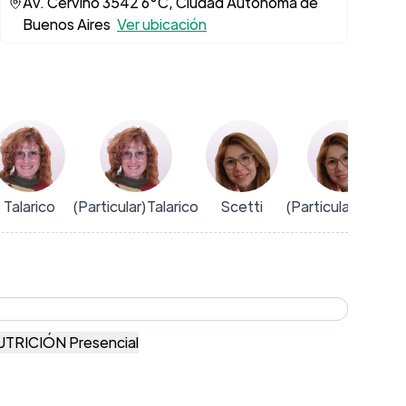
Av. Cerviño 3542 6°C, Ciudad Autónoma de
Buenos Aires
Ver ubicación
Talarico
(Particular)Talarico
Scetti
(Particular)Scetti
NUTRICIÓN Presencial