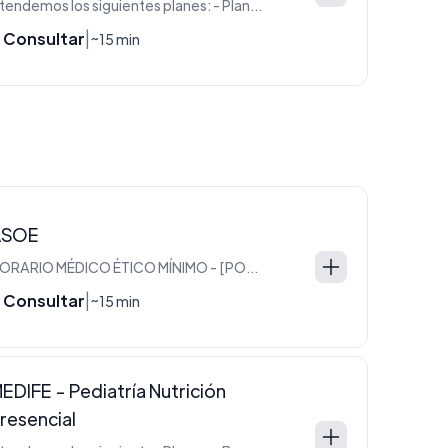
Atendemos los siguientes planes: - Plan PLATA - Plan ORO
 Consultar
|
~15 min
ASOE
HORARIO MÉDICO ÉTICO MÍNIMO - [POR FAVOR LEER](https://maffei.com.ar/index.php/component/quix/67-informacion-importante-leer)
 Consultar
|
~15 min
EDIFE - Pediatría Nutrición
resencial