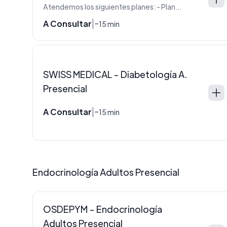
Atendemos los siguientes planes: - Plan 3000 - Cartilla 4 - Linea F - Linea Omint
A Consultar
|
~15 min
SWISS MEDICAL - Diabetología A.
Presencial
A Consultar
|
~15 min
Endocrinología Adultos Presencial
OSDEPYM - Endocrinología
Adultos Presencial