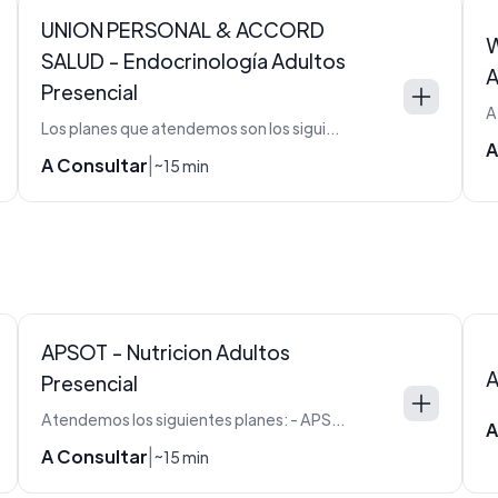
UNION PERSONAL & ACCORD
W
SALUD - Endocrinología Adultos
A
Presencial
Los planes que atendemos son los siguientes: - PLAN UP10 con Copago - PLAN CLASSIC (002 con Copago) - FAMILIAR (008 con Copago) - LINEA EJECUTIVA: 101 (AC101 con Copago) - 102 (AC102 con Copago) - 211 (AC211) - PLAN ACCORD: 110 - 210 - 220 - 310 - 320 - 420 - ACCORD: PLATINO (202)- DORADO (003) - VERDE (004) - AZUL (005 con copago)
A
A Consultar
|
~15 min
APSOT - Nutricion Adultos
A
Presencial
Atendemos los siguientes planes: - APSOT - FSST
A
A Consultar
|
~15 min