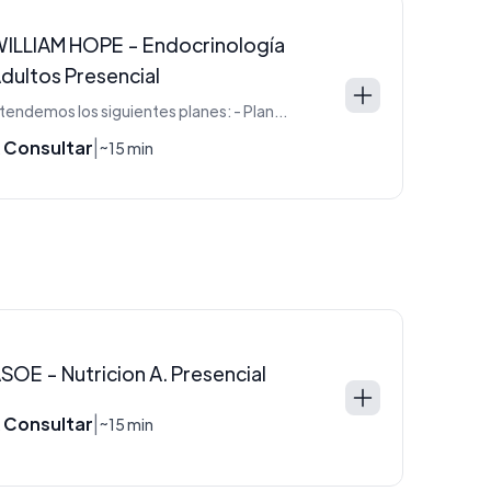
ILLIAM HOPE - Endocrinología
dultos Presencial
Atendemos los siguientes planes: - Plan PLATA - Plan ORO
 Consultar
|
~15 min
SOE - Nutricion A. Presencial
 Consultar
|
~15 min