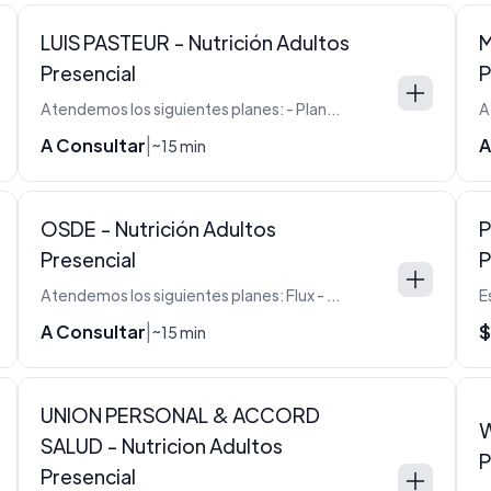
LUIS PASTEUR - Nutrición Adultos
M
Presencial
P
Atendemos los siguientes planes: - Plan E - Plan J - Plan L - Plan M - Plan N - Plan N Siemens - Plan Novo - Plan P - Plan S - Plan S Siemens - Plan P Siemens - Plan C Siemens - Plan V
A Consultar
A
|
~15 min
OSDE - Nutrición Adultos
P
Presencial
P
Atendemos los siguientes planes: Flux - 210 - 260 - 310 - 360 - 410 - 430 - 450 - 510
A Consultar
$
|
~15 min
UNION PERSONAL & ACCORD
W
SALUD - Nutricion Adultos
P
Presencial