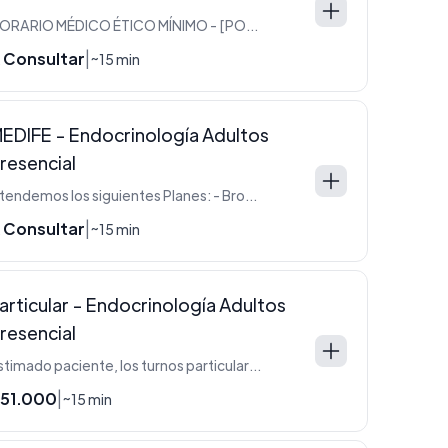
HORARIO MÉDICO ÉTICO MÍNIMO - [POR FAVOR LEER](https://maffei.com.ar/index.php/component/quix/67-informacion-importante-leer)
 Consultar
|
~15 min
EDIFE - Endocrinología Adultos
resencial
Atendemos los siguientes Planes: - Bronce - Bronce Classic - Juntos - Medife+ - Oro - Plata - Plata Classic - Platinum
 Consultar
|
~15 min
articular - Endocrinología Adultos
resencial
Estimado paciente, los turnos particulares requieren reserva previa. Será contactado por secretaria para abonar la seña.
51.000
|
~15 min