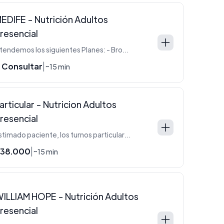
EDIFE - Nutrición Adultos
resencial
Atendemos los siguientes Planes: - Bronce - Bronce Classic - Juntos - Medife+ - Oro - Plata - Plata Classic - Platinum
 Consultar
|
~15 min
articular - Nutricion Adultos
resencial
Estimado paciente, los turnos particulares requieren reserva previa. Será contactado por secretaria para abonar la seña.
38.000
|
~15 min
ILLIAM HOPE - Nutrición Adultos
resencial