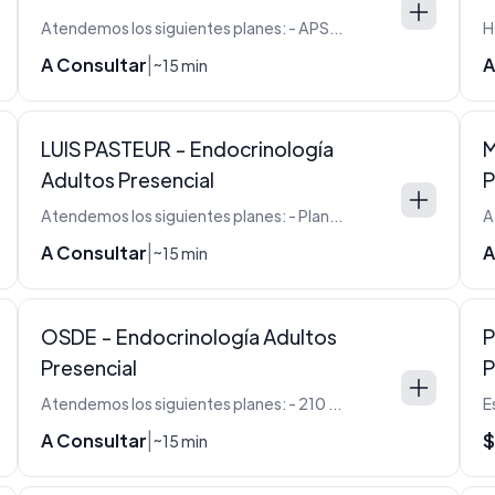
Atendemos los siguientes planes: - APSOT - FSST
A Consultar
A
|
~15 min
LUIS PASTEUR - Endocrinología
M
Adultos Presencial
P
Atendemos los siguientes planes: - Plan E - Plan J - Plan L - Plan M - Plan N - Plan N Siemens - Plan Novo - Plan P - Plan S - Plan S Siemens - Plan P Siemens - Plan C Siemens - Plan V
A Consultar
A
|
~15 min
OSDE - Endocrinología Adultos
P
Presencial
P
Atendemos los siguientes planes: - 210 - 260 - 310 - 360 - 410 - 430 - 450 - 510
A Consultar
$
|
~15 min