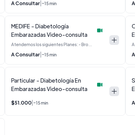
A Consultar
A
|
~15 min
MEDIFE - Diabetología
O
Embarazadas Video-consulta
E
Atendemos los siguientes Planes: - Bronce - Bronce Classic - Juntos - Medife+ - Oro - Plata - Plata Classic - Platinum
A Consultar
A
|
~15 min
Particular - Diabetología En
S
Embarazadas Video-consulta
E
$51.000
A
|
~15 min