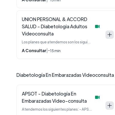
UNION PERSONAL & ACCORD
SALUD - Diabetologia Adultos
Videoconsulta
Los planes que atendemos son los siguientes: - PLAN UP10 con Copago - PLAN CLASSIC (002 con Copago) - FAMILIAR (008 con Copago) - LINEA EJECUTIVA: 101 (AC101 con Copago) - 102 (AC102 con Copago) - 211 (AC211) - PLAN ACCORD: 110 - 210 - 220 - 310 - 320 - 420 - ACCORD: PLATINO (202)- DORADO (003) - VERDE (004) - AZUL (005 con copago) - PLAN MEDICO OBLIGATORIO (PMO 001 con copago y solo con derivación de medico de cabecera)
A Consultar
|
~15 min
Diabetología En Embarazadas Videoconsulta
APSOT - Diabetología En
Embarazadas Video-consulta
Atendemos los siguientes planes: - APSOT - FSST