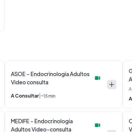
G
ASOE - Endocrinología Adultos
A
Video consulta
A Consultar
|
~15 min
A
MEDIFE - Endocrinología
O
Adultos Video-consulta
V