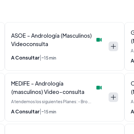
G
ASOE - Andrología (Masculinos)
(
Videoconsulta
A Consultar
|
~15 min
A
MEDIFE - Andrología
O
(masculinos) Video-consulta
(
Atendemos los siguientes Planes: - Bronce - Bronce Classic - Juntos - Medife+ - Oro - Plata - Plata Classic - Platinum
A Consultar
A
|
~15 min