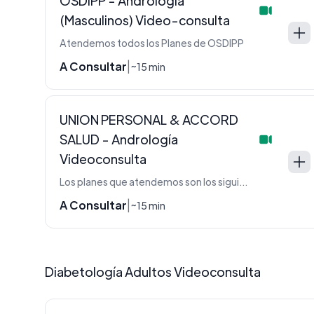
OSDIPP - Andrología
(Masculinos) Video-consulta
Atendemos todos los Planes de OSDIPP
A Consultar
|
~15 min
UNION PERSONAL & ACCORD
SALUD - Andrología
Videoconsulta
Los planes que atendemos son los siguientes: - PLAN UP10 - PLAN CLASSIC (002) Con Copago - FAMILIAR (008) - LINEA EJECUTIVA: 101 (AC101) - 102 (AC102) - 211 (AC211) - PLAN ACCORD: 110 - 210 - 220 - 310 - 320 - 420 - ACCORD: PLATINO (202)- DORADO (003) - VERDE (004) - AZUL (005) - PLAN MEDICO OBLIGATORIO (PMO 001) Solo con derivación de medico de cabecera
A Consultar
|
~15 min
Diabetología Adultos Videoconsulta