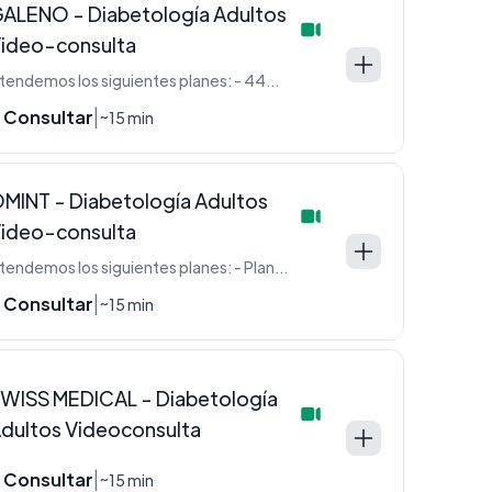
ALENO - Diabetología Adultos
ideo-consulta
Atendemos los siguientes planes: - 440 (Oro) - 330 (Plata) - 220 (Azul -Blanco)
 Consultar
|
~15 min
MINT - Diabetología Adultos
ideo-consulta
Atendemos los siguientes planes: - Plan 3000 - Cartilla 4 - Linea F - Linea Omint
 Consultar
|
~15 min
WISS MEDICAL - Diabetología
dultos Videoconsulta
 Consultar
|
~15 min