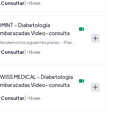
 Consultar
|
~15 min
MINT - Diabetología
mbarazadas Video-consulta
Atendemos los siguientes planes: - Plan 3000 - Cartilla 4 - Linea F - Linea Omint
 Consultar
|
~15 min
WISS MEDICAL - Diabetología
mbarazadas Video-consulta
 Consultar
|
~15 min