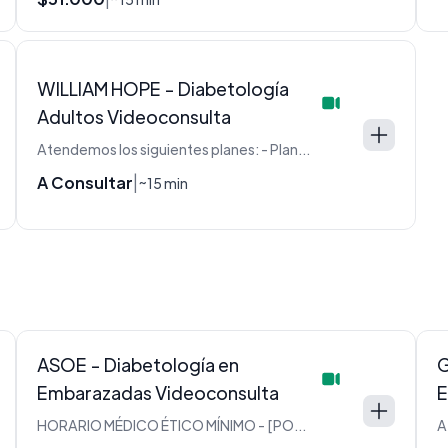
WILLIAM HOPE - Diabetología
Adultos Videoconsulta
Atendemos los siguientes planes: - Plan PLATA - Plan ORO
A Consultar
|
~15 min
ASOE - Diabetología en
G
Embarazadas Videoconsulta
E
HORARIO MÉDICO ÉTICO MÍNIMO - [POR FAVOR LEER](https://maffei.com.ar/index.php/component/quix/67-informacion-importante-leer)