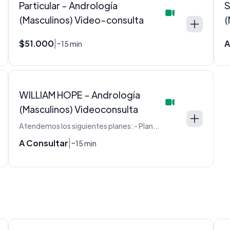
Particular - Andrología
S
(Masculinos) Video-consulta
(
$51.000
A
|
~15 min
WILLIAM HOPE - Andrología
(Masculinos) Videoconsulta
Atendemos los siguientes planes: - Plan PLATA - Plan ORO
A Consultar
|
~15 min