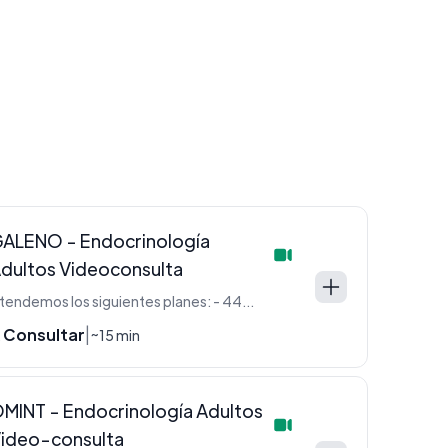
ALENO - Endocrinología
dultos Videoconsulta
Atendemos los siguientes planes: - 440 (Oro) - 330 (Plata) - 220 (Azul -Blanco)
 Consultar
|
~15 min
MINT - Endocrinología Adultos
ideo-consulta