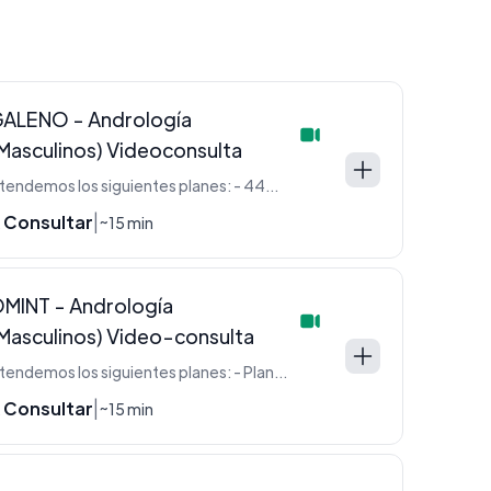
ALENO - Andrología
Masculinos) Videoconsulta
Atendemos los siguientes planes: - 440 (Oro) - 330 (Plata) - 220 (Azul -Blanco)
 Consultar
|
~15 min
MINT - Andrología
Masculinos) Video-consulta
Atendemos los siguientes planes: - Plan 3000 - Cartilla 4 - Linea F - Linea Omint
 Consultar
|
~15 min