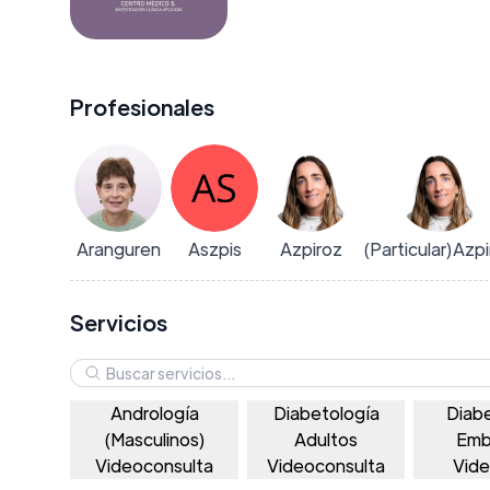
Profesionales
Aranguren
Aszpis
Azpiroz
(Particular)Azp
Servicios
Andrología
Diabetología
Diab
(Masculinos)
Adultos
Emb
Videoconsulta
Videoconsulta
Vide