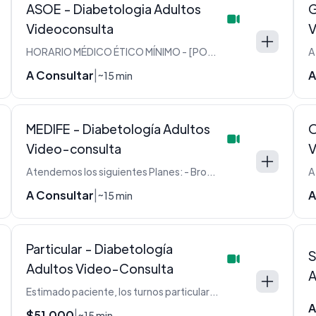
ASOE - Diabetologia Adultos
G
Videoconsulta
V
HORARIO MÉDICO ÉTICO MÍNIMO - [POR FAVOR LEER](https://maffei.com.ar/index.php/component/quix/67-informacion-importante-leer)
A Consultar
A
|
~15 min
MEDIFE - Diabetología Adultos
O
Video-consulta
V
Atendemos los siguientes Planes: - Bronce - Bronce Classic - Juntos - Medife+ - Oro - Plata - Plata Classic - Platinum
A Consultar
A
|
~15 min
Particular - Diabetología
S
Adultos Video-Consulta
A
Estimado paciente, los turnos particulares requieren reserva previa. Será contactado por secretaria para abonar la seña.
A
$51.000
|
~15 min