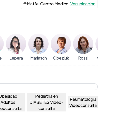
Maffei Centro Medico
Ver ubicación
e
Lepera
Mariasch
Obeziuk
Rossi
Squillace
Obesidad
Pediatría en
Reumatología
Adultos
DIABETES Video-
Videoconsulta
deoconsulta
consulta