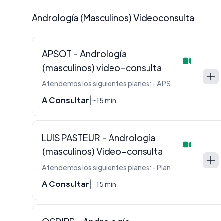
Andrología (Masculinos) Videoconsulta
APSOT - Andrología
(masculinos) video-consulta
Atendemos los siguientes planes: - APSOT - FSST
A Consultar
|
~15 min
LUIS PASTEUR - Andrología
(masculinos) Video-consulta
Atendemos los siguientes planes: - Plan E - Plan J - Plan L - Plan M - Plan N - Plan N Siemens - Plan Novo - Plan P - Plan S - Plan S Siemens - Plan P Siemens - Plan C Siemens - Plan V
A Consultar
|
~15 min