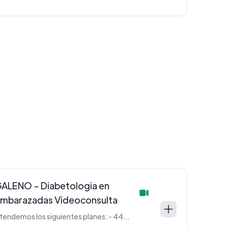
ALENO - Diabetologia en
mbarazadas Videoconsulta
Atendemos los siguientes planes: - 440 (Oro) - 330 (Plata) - 220 (Azul -Blanco)