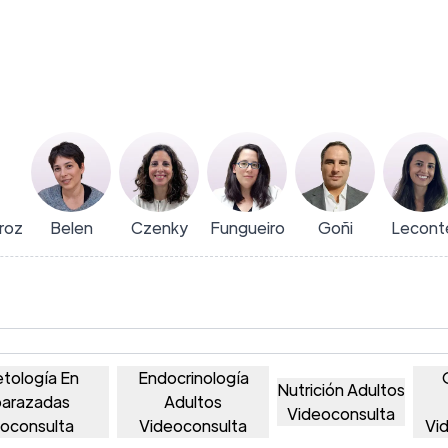
iroz
Belen
Czenky
Fungueiro
Goñi
Lecont
etología En
Endocrinología
Nutrición Adultos
arazadas
Adultos
Videoconsulta
oconsulta
Videoconsulta
Vi