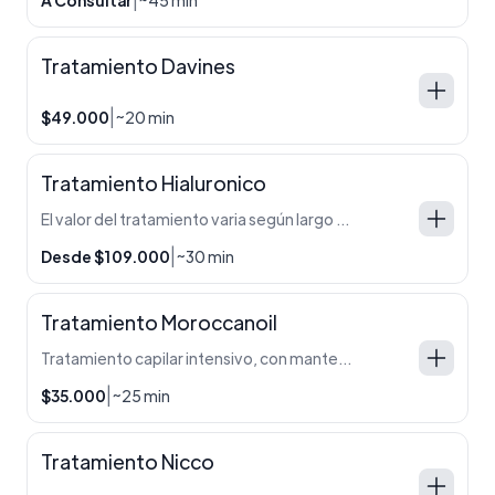
Tratamiento Davines
|
$49.000
~20 min
Tratamiento Hialuronico
El valor del tratamiento varia según largo y cantidad de cabello.
|
Desde $109.000
~30 min
Tratamiento Moroccanoil
Tratamiento capilar intensivo, con manteca de karite, acido hialuronico, y aceite de argán. Baja el volumen, controla el frizz y lo hidrata. APTO EMBARAZADAS
|
$35.000
~25 min
Tratamiento Nicco