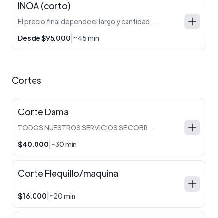
INOA (corto)
El precio final depende el largo y cantidad de cabello que tengas. Eso lo determina el profesional a la hora de diagnosticar el mismo en el salon.
|
Desde $95.000
~45 min
Cortes
Corte Dama
TODOS NUESTROS SERVICIOS SE COBRAN POR SEPARADO
|
$40.000
~30 min
Corte Flequillo/maquina
|
$16.000
~20 min