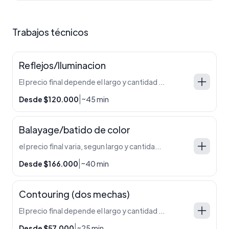
Trabajos técnicos
Reflejos/Iluminacion
El precio final depende el largo y cantidad de cabello que tengas. Eso lo determina el profesional a la hora de diagnosticar el mismo en el salón.
|
Desde $120.000
~45 min
Balayage/batido de color
el precio final varia, segun largo y cantidad de cabello.
|
Desde $166.000
~40 min
Contouring (dos mechas)
El precio final depende el largo y cantidad de cabello que tengas. Eso lo determina el profesional a la hora de diagnosticar el mismo en el salón.
|
Desde $57.000
~25 min