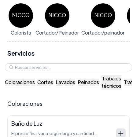
Colorista
Cortador/Peinador
Cortador/peinador
te
Servicios
Trabajos
Coloraciones
Cortes
Lavados
Peinados
Trata
técnicos
Coloraciones
Baño de Luz
El precio final varia según largo y cantidad de cabello. El mismo es a criterio profesional en el salón.