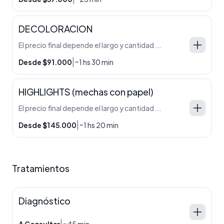
DECOLORACION
El precio final depende el largo y cantidad de cabello que tengas. Eso lo determina el profesional a la hora de diagnosticar el mismo en el salón.
|
Desde $91.000
~1 hs 30 min
HIGHLIGHTS (mechas con papel)
El precio final depende el largo y cantidad de cabello que tengas. Eso lo determina el profesional a la hora de diagnosticar el mismo en el salon.
|
Desde $145.000
~1 hs 20 min
Tratamientos
Diagnóstico
|
A Consultar
~45 min