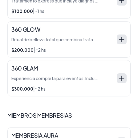
Tratamiento express que incluye diagnóstico capilar, masaje y aromaterapia, protector térmico, ondas o brushing a elección y finalizador premium. Diseñado para devolver brillo, suavidad y movimiento natural en una sola visita.
|
$100.000
~1 hs
360 GLOW
Ritual de belleza total que combina tratamiento capilar con masaje y aromaterapia, protector térmico, ondas o brushing a elección, finalizador premium y maquillaje social. Perfecto para cenas, eventos y ocasiones en las que querés resaltar tu mejor versión con un acabado natural y luminoso.
|
$200.000
~2 hs
360 GLAM
Experiencia completa para eventos. Incluye tratamiento capilar con diagnóstico, masaje y aromaterapia; protector térmico profesional; ondas o brushing a elección; finalizador premium y maquillaje completo con colocación de pestañas. Ideal para colaciones, casamientos y eventos donde buscás un acabado de alto impacto.
|
$300.000
~2 hs
MIEMBROS MEMBRESIAS
MEMBRESIA AURA