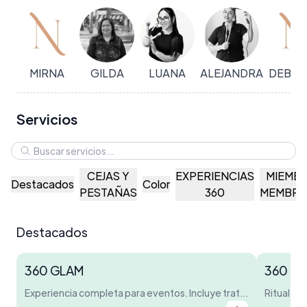
MIRNA
GILDA
LUANA
ALEJANDRA
DEBO
Servicios
CEJAS Y
EXPERIENCIAS
MIEMB
Destacados
Color
PESTAÑAS
360
MEMBRE
Destacados
360 GLAM
360 G
Experiencia completa para eventos. Incluye tratamiento capilar con diagnóstico, masaje y aromaterapia; protector térmico profesional; ondas o brushing a elección; finalizador premium y maquillaje completo con colocación de pestañas. Ideal para colaciones, casamientos y eventos donde buscás un acabado de alto impacto.