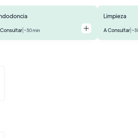
ndodoncia
Limpieza
 Consultar
A Consultar
|
|
~30 min
~3