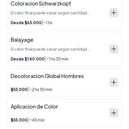
Coloracion Schwarzkopf
El valor final puede variar según cantidad de cabello, técnica y producto utilizado. En caso de requerir ajustes, se informa antes de comenzar el servicio. Cabello corto — $65.000 Cabello medio — $80.000 Cabello largo — $100.000 Extra largo / abundante — $120.000 o mas.
|
Desde $65.000
~1 hs
Balayage
El valor final puede variar según cantidad de cabello, técnica y producto utilizado. En caso de requerir ajustes, se informa antes de comenzar el servicio. Cabello corto — $140.000 Cabello medio — $160.000 Cabello largo — $180.000 Extra largo / abundante — $200.000 o mas.
|
Desde $140.000
~1 hs 30 min
Decoloracion Global Hombres
|
$55.000
~2 hs 30 min
Aplicacion de Color
|
$55.000
~45 min