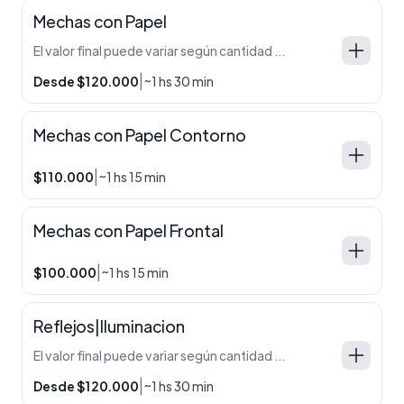
Mechas con Papel
El valor final puede variar según cantidad de cabello, técnica y producto utilizado. En caso de requerir ajustes, se informa antes de comenzar el servicio. Cabello corto — $120.000 Cabello medio — $145.000 Cabello largo — $170.000 Extra largo / abundante — $200.000 o mas.
|
Desde $120.000
~1 hs 30 min
Mechas con Papel Contorno
|
$110.000
~1 hs 15 min
Mechas con Papel Frontal
|
$100.000
~1 hs 15 min
Reflejos|Iluminacion
El valor final puede variar según cantidad de cabello, técnica y producto utilizado. En caso de requerir ajustes, se informa antes de comenzar el servicio. Cabello corto — $120.000 Cabello medio — $140.000 Cabello largo — $170.000 Extra largo / abundante — $190.000 o mas.
|
Desde $120.000
~1 hs 30 min