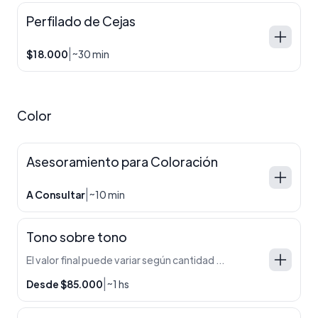
Perfilado de Cejas
|
$18.000
~30 min
Color
Asesoramiento para Coloración
|
A Consultar
~10 min
Tono sobre tono
El valor final puede variar según cantidad de cabello, técnica y producto utilizado. En caso de requerir ajustes, se informa antes de comenzar el servicio. Cabello corto — $85.000 Cabello medio — $120.000 Cabello largo — $140.000 Extra largo / abundante — $160.000 o mas.
|
Desde $85.000
~1 hs