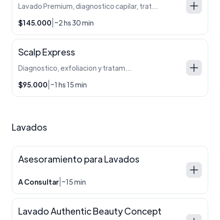
Lavado Premium, diagnostico capilar, tratamiento personalizado y ozonoterapia. Masaje capilar y cervical. Exclusivo protocolo facial: limpieza, masajes y mascarilla hidratante. Incluye bebida de cortesía. Para que disfrutes al máximo de la experiencia, te dejamos algunas recomendaciones: ✨ Antes del turno: Vení con el cabello sin lavar (mínimo 24 hs). Llegá sin maquillaje. Evitá realizar actividad física inmediatamente después del servicio. Si deseás finalizar con brushing o peinado es un servicio con costo extra y debe ser realizado por nuestras profesionales de peinado. Avisanos al momento de reservar para poder coordinar el tiempo y el turno adicional. 🚫 Contraindicaciones: Embarazo: en el primer y tercer trimestre no se realiza. En el segundo trimestre puede hacerse solo con autorización médica y tomando precauciones. Pacientes oncológicos sin alta médica. Psoriasis, micosis o heridas activas en el cuero cabelludo. Uso de marcapasos, placas en cráneo o prótesis metálicas. Tu bienestar es lo más importante 💖. Ante cualquier duda, podés consultarnos antes de tu turno.
|
$145.000
~2 hs 30 min
Scalp Express
Diagnostico, exfoliacion y tratamiento.
|
$95.000
~1 hs 15 min
Lavados
Asesoramiento para Lavados
|
A Consultar
~15 min
Lavado Authentic Beauty Concept