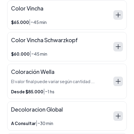
Color Vincha
|
$65.000
~45 min
Color Vincha Schwarzkopf
|
$60.000
~45 min
Coloración Wella
El valor final puede variar según cantidad de cabello, técnica y producto utilizado. En caso de requerir ajustes, se informa antes de comenzar el servicio. Cabello corto — $85.000 Cabello medio — $115.000 Cabello largo — $125.000 Extra largo / abundante — $140.000 o mas.
|
Desde $85.000
~1 hs
Decoloracion Global
|
A Consultar
~30 min