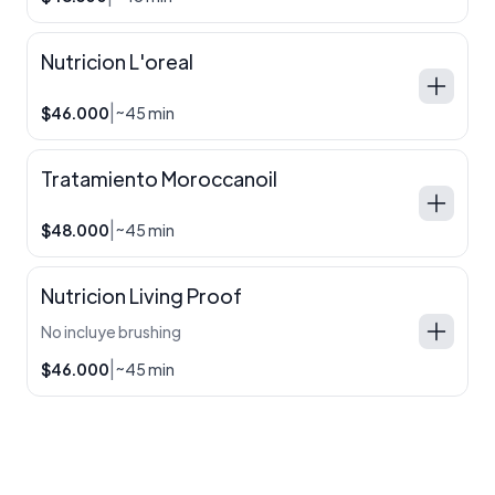
Nutricion L'oreal
|
$46.000
~45 min
Tratamiento Moroccanoil
|
$48.000
~45 min
Nutricion Living Proof
No incluye brushing
|
$46.000
~45 min