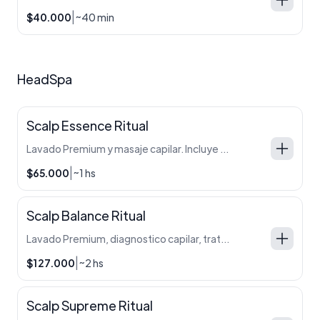
|
$40.000
~40 min
HeadSpa
Scalp Essence Ritual
Lavado Premium y masaje capilar. Incluye bebida de cortesía. Para que disfrutes al máximo de la experiencia, te dejamos algunas recomendaciones: ✨ Antes del turno: Vení con el cabello sin lavar (mínimo 24 hs). Llegá sin maquillaje. Evitá realizar actividad física inmediatamente después del servicio. Si deseás finalizar con brushing o peinado es un servicio con costo extra y debe ser realizado por nuestras profesionales de peinado. Avisanos al momento de reservar para poder coordinar el tiempo y el turno adicional. 🚫 Contraindicaciones: Embarazo: en el primer y tercer trimestre no se realiza. En el segundo trimestre puede hacerse solo con autorización médica y tomando precauciones. Pacientes oncológicos sin alta médica. Psoriasis, micosis o heridas activas en el cuero cabelludo. Uso de marcapasos, placas en cráneo o prótesis metálicas. Tu bienestar es lo más importante 💖. Ante cualquier duda, podés consultarnos antes de tu turno.
|
$65.000
~1 hs
Scalp Balance Ritual
Lavado Premium, diagnostico capilar, tratamiento personalizado y ozonoterapia. Masaje capilar y cervical. Incluye bebida de cortesía. Para que disfrutes al máximo de la experiencia, te dejamos algunas recomendaciones: ✨ Antes del turno: Vení con el cabello sin lavar (mínimo 24 hs). Llegá sin maquillaje. Evitá realizar actividad física inmediatamente después del servicio. Si deseás finalizar con brushing o peinado es un servicio con costo extra y debe ser realizado por nuestras profesionales de peinado. Avisanos al momento de reservar para poder coordinar el tiempo y el turno adicional. 🚫 Contraindicaciones: Embarazo: en el primer y tercer trimestre no se realiza. En el segundo trimestre puede hacerse solo con autorización médica y tomando precauciones. Pacientes oncológicos sin alta médica. Psoriasis, micosis o heridas activas en el cuero cabelludo. Uso de marcapasos, placas en cráneo o prótesis metálicas. Tu bienestar es lo más importante 💖. Ante cualquier duda, podés consultarnos antes de tu turno.
|
$127.000
~2 hs
Scalp Supreme Ritual