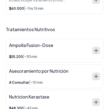
|
$60.000
~1 hs 15 min
Tratamientos Nutritivos
Ampolla Fusion-Dose
|
$55.200
~30 min
Asesoramiento por Nutrición
|
A Consultar
~10 min
Nutricion Kerastase
|
$48.300
~45 min