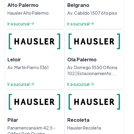
Alto Palermo
Belgrano
Hausler Alto Palermo
Av. Cabildo 1507 6to piso
Ir a sucursal
Ir a sucursal
Leloir
Ola Palermo
Av. Martín Fierro 3361
Av. Dorrego 3550 Oficina
102 | Estacionamiento:
Marcelino Freyre 3650
Ir a sucursal
Ir a sucursal
Pilar
Recoleta
Panamericana km 42,5 -
Hausler Recoleta
Office Park Quatro -