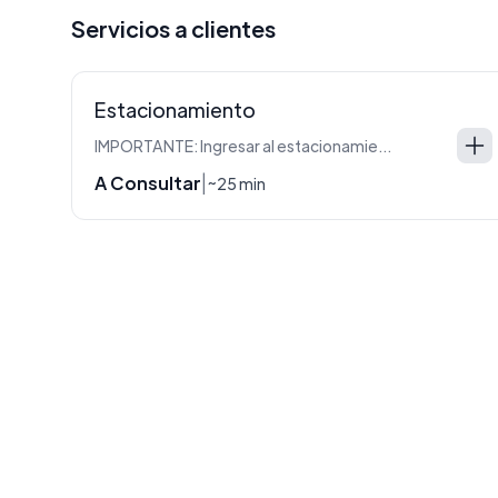
Servicios a clientes
Estacionamiento
IMPORTANTE: Ingresar al estacionamiento por Marcelino Freyre 3650. Registrar en el campo Nota su patente para que el servicio sea registrado con seguridad.
A Consultar
|
~25 min