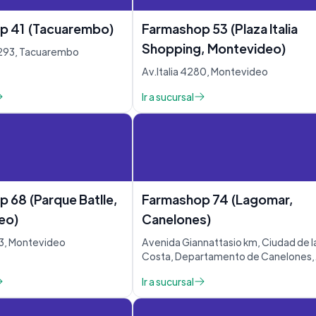
p 41 (Tacuarembo)
Farmashop 53 (Plaza Italia
Shopping, Montevideo)
293, Tacuarembo
Av.Italia 4280, Montevideo
Ir a sucursal
 68 (Parque Batlle,
Farmashop 74 (Lagomar,
eo)
Canelones)
863, Montevideo
Avenida Giannattasio km, Ciudad de l
Costa, Departamento de Canelones,
Uruguay
Ir a sucursal