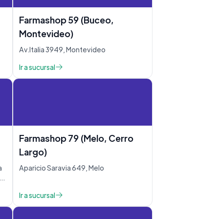
Farmashop 59 (Buceo,
Montevideo)
Av.Italia 3949, Montevideo
Ir a sucursal
Farmashop 79 (Melo, Cerro
Largo)
a
Aparicio Saravia 649, Melo
Ir a sucursal