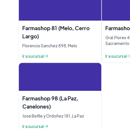
Farmashop 81 (Melo, Cerro
Farmashop
Largo)
Gral.Flores 4
Sacramento
Florencio Sanchez 898, Melo
Ir a sucursal
Ir a sucursal
Farmashop 98 (La Paz,
Canelones)
Jose Batlle y Ordoñez 181, La Paz
Ir a sucursal