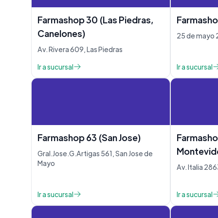
Farmashop 30 (Las Piedras,
Farmasho
Canelones)
25 de mayo 
Av. Rivera 609, Las Piedras
Ir a sucursal
Ir a sucursal
Farmashop 63 (San Jose)
Farmashop
Montevid
Gral.Jose.G.Artigas 561, San Jose de
Mayo
Av. Italia 2
Ir a sucursal
Ir a sucursal